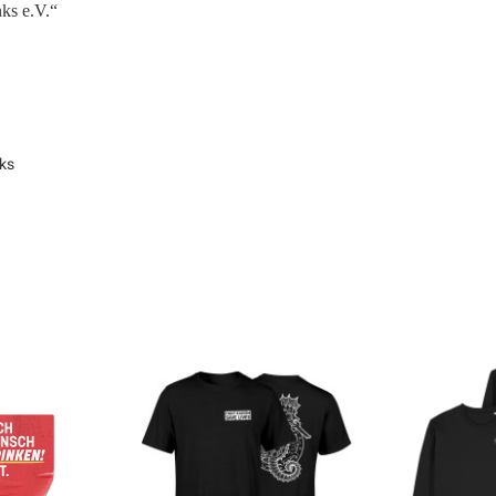
nks e.V.“
ks