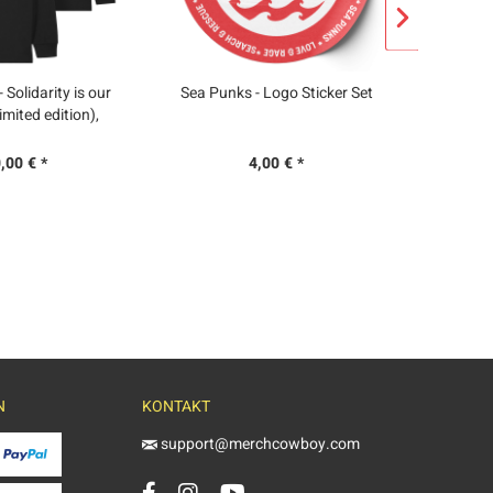
 Solidarity is our
Sea Punks - Logo Sticker Set
T-Shirt 
mited edition),
chwarz
,00 € *
4,00 € *
N
KONTAKT
support@merchcowboy.com