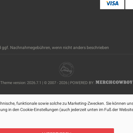
 ggf. Nachnahmegebühren, wenn nicht anders beschrieben
Theme version: 2026.7.1 | © 2007 - 2026 | POWERED BY:
nische, funktionale sowie solche zu Marketing-Zwecken. Sie können uns
ibung in den Cookie-Einstellungen (auch jederzeit unten im Fuß der Webs