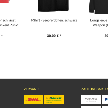
nsch lässt
T-Shirt - Seepferdchen, schwarz
Longsleeve -
inken! Punkt.
Weapon (li
 Set
s
 *
30,00 € *
40
VERSAND
ZAHLUNGSARTE